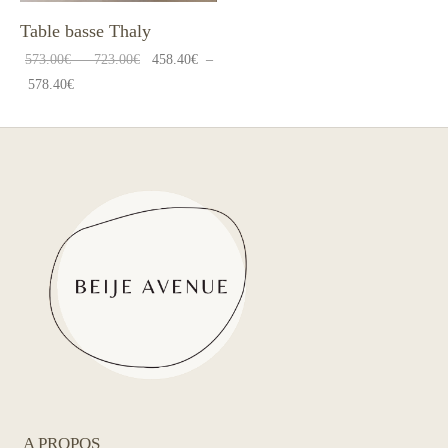
Table basse Thaly
Plage
573.00
€
–
723.00
€
458.40
€
–
Plage
de
578.40
€
de
prix :
prix :
573.00€
458.40€
à
à
723.00€
578.40€
A PROPOS