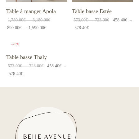
Table à manger Apola
Table basse Estée
Plage
Plage
1,780.00
€
–
3,180.00
€
573.00
€
–
723.00
€
458.40
€
–
Plage
de
Plage
de
890.00
€
–
1,590.00
€
578.40
€
de
prix :
de
prix :
prix :
1,780.00€
prix :
573.00€
-
20
%
890.00€
à
458.40€
à
Table basse Thaly
à
3,180.00€
à
723.00€
Plage
573.00
€
–
723.00
€
458.40
€
–
1,590.00€
578.40€
Plage
de
578.40
€
de
prix :
prix :
573.00€
458.40€
à
à
723.00€
578.40€