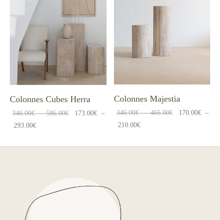
Colonnes Majestia
Colonnes Cubes Herra
Plage
346.00
€
–
466.00
€
170.00
€
–
Plage
346.00
€
–
586.00
€
173.00
€
–
Plage
de
210.00
€
Plage
de
293.00
€
de
prix :
de
prix :
prix :
346.00€
prix :
346.00€
170.00€
à
173.00€
à
à
466.00€
à
586.00€
210.00€
293.00€